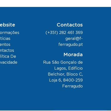
ebsite
Contactos
formações
(+351) 282 461 369
tícias
geral@f-
entos
ferragudo.pt
ntactos
Morada
lítica De
ivacidade
Rua São Gonçalo de
Lagos, Edifício
Belchior, Bloco C,
Loja 6, 8400-259
Ferragudo