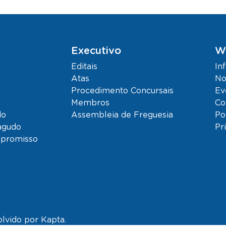
Executivo
W
Editais
In
Atas
No
Procedimento Concursais
Ev
Membros
Co
do
Assembleia de Freguesia
Po
agudo
Pr
mpromisso
olvido por
Kapta.