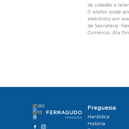
de cidadão e telem
O eleitor pode ai
eletrónico em www
da Secretaria -Ger
Comércio, Ala Ori
Freguesia
Heráldica
História