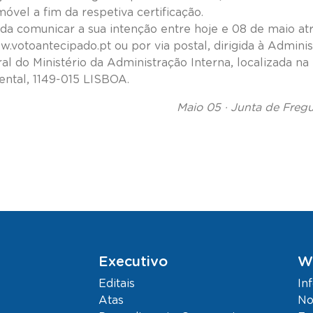
óvel a fim da respetiva certificação.
nda comunicar a sua intenção entre hoje e 08 de maio a
.votoantecipado.pt ou por via postal, dirigida à Adminis
al do Ministério da Administração Interna, localizada na
ental, 1149-015 LISBOA.
Maio 05 · Junta de Freg
Executivo
W
Editais
In
Atas
No