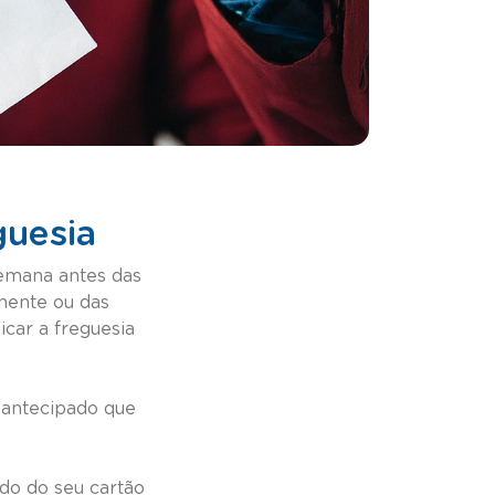
guesia
semana antes das
inente ou das
car a freguesia
o antecipado que
ido do seu cartão