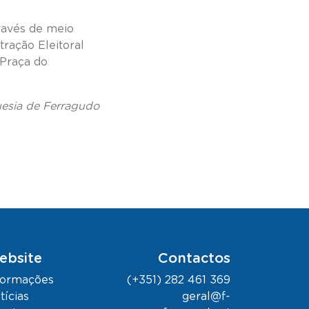
través de meio
tração Eleitoral
 Praça do
uesia de Ferragudo
ebsite
Contactos
formações
(+351) 282 461 369
tícias
geral@f-